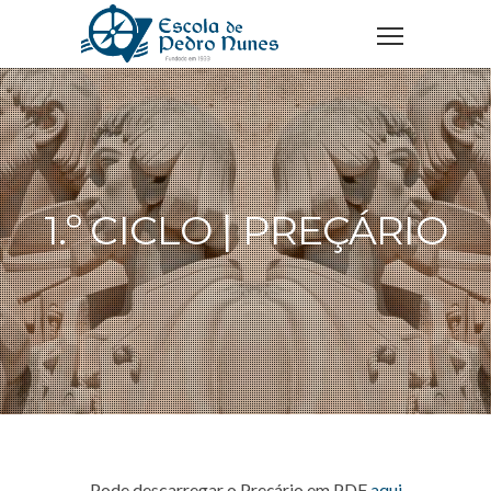
1.º CICLO | PREÇÁRIO
Pode descarregar o Preçário em PDF
aqui