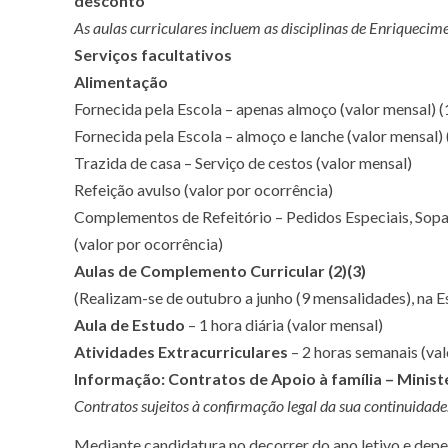
desconto
As aulas curriculares incluem as disciplinas de Enriquecime
Serviços facultativos
Alimentação
Fornecida pela Escola – apenas almoço (valor mensal)
(
Fornecida pela Escola – almoço e lanche (valor mensal)
Trazida de casa – Serviço de cestos (valor mensal)
Refeição avulso (valor por ocorrência)
Complementos de Refeitório – Pedidos Especiais, So
(valor por ocorrência)
Aulas de Complemento Curricular
(2)(3)
(Realizam-se de outubro a junho (9 mensalidades), na E
Aula de Estudo
– 1 hora diária (valor mensal)
Atividades Extracurriculares
– 2 horas semanais (va
Informação: Contratos de Apoio à família – Minis
Contratos sujeitos à confirmação legal da sua continuidade. 
Mediante candidatura no decorrer do ano letivo e depe