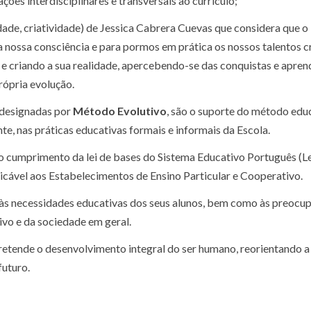
ções interdisciplinares e transversais ao currículo;
de, criatividade) de Jessica Cabrera Cuevas que considera que o
 nossa consciência e para pormos em prática os nossos talentos cr
o e criando a sua realidade, apercebendo-se das conquistas e apren
rópria evolução.
, designadas por
Método Evolutivo
, são o suporte do método edu
e, nas práticas educativas formais e informais da Escola.
o cumprimento da lei de bases do Sistema Educativo Português (L
licável aos Estabelecimentos de Ensino Particular e Cooperativo.
às necessidades educativas dos seus alunos, bem como às preocu
vo e da sociedade em geral.
retende o desenvolvimento integral do ser humano, reorientando 
futuro.