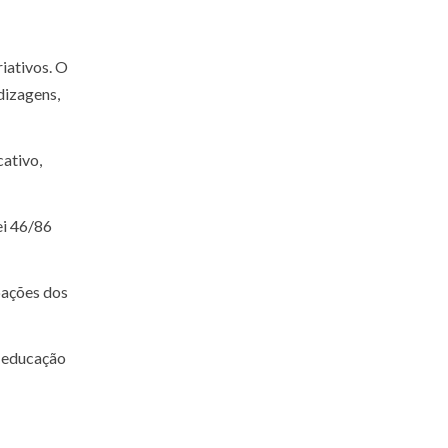
iativos. O
dizagens,
cativo,
ei 46/86
pações dos
a educação