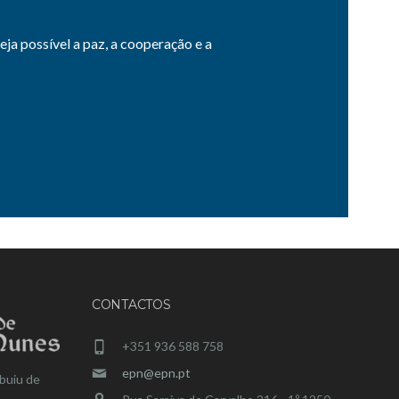
a possível a paz, a cooperação e a
CONTACTOS
+351 936 588 758
epn@epn.pt
buiu de