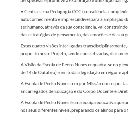
perspetivas e promove a exploração e utilização das liga
• Centra-se na Pedagogia CCC (consciência, complexida
autoconhecimento é imprescindível para a ampliação da
ser humano, através da sua consciência, vai construind
das estratégias de pensamento, das emoções e da sua p
Estas quatro visões interligadas transdisciplinarmente
proposto neste Projeto, sendo concretizadas, diariament
A Visão da Escola de Pedro Nunes enquadra-se no plen
de 14 de Outubro) e em toda a legislação em vigor e ap
A Escola de Pedro Nunes tem por Missão dar resposta 
Encarregados de Educação e do Corpo Docente e Direti
A Escola de Pedro Nunes é uma equipa educativa que p
nos seus diferentes níveis, preparando os alunos para o 