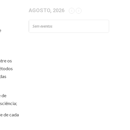
AGOSTO, 2026
Sem eventos
e
tre os
métodos
 das
e de
sciência;
e de cada